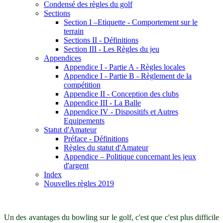
Condensé des règles du golf
Sections
Section I –Etiquette - Comportement sur le
terrain
Sections II - Définitions
Section III - Les Règles du jeu
Appendices
Appendice I - Partie A - Règles locales
Appendice I - Partie B - Règlement de la
compétition
Appendice II - Conception des clubs
Appendice III - La Balle
Appendice IV - Dispositifs et Autres
Equipements
Statut d'Amateur
Préface - Définitions
Règles du statut d'Amateur
Appendice – Politique concernant les jeux
d'argent
Index
Nouvelles règles 2019
Un des avantages du bowling sur le golf, c'est que c'est plus difficile