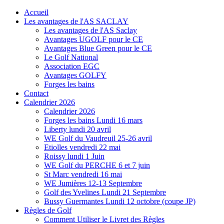
Accueil
Les avantages de l'AS SACLAY
Les avantages de l'AS Saclay
Avantages UGOLF pour le CE
Avantages Blue Green pour le CE
Le Golf National
Association EGC
Avantages GOLFY
Forges les bains
Contact
Calendrier 2026
Calendrier 2026
Forges les bains Lundi 16 mars
Liberty lundi 20 avril
WE Golf du Vaudreuil 25-26 avril
Etiolles vendredi 22 mai
Roissy lundi 1 Juin
WE Golf du PERCHE 6 et 7 juin
St Marc vendredi 16 mai
WE Jumières 12-13 Septembre
Golf des Yvelines Lundi 21 Septembre
Bussy Guermantes Lundi 12 octobre (coupe JP)
Règles de Golf
Comment Utiliser le Livret des Règles