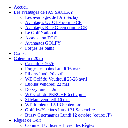
Accueil
Les avantages de l'AS SACLAY
Les avantages de l'AS Saclay
Avantages UGOLF pour le CE
Avantages Blue Green pour le CE
Le Golf National
Association EGC
Avantages GOLFY
Forges les bains
Contact
Calendrier 2026
Calendrier 2026
Forges les bains Lundi 16 mars
Liberty lundi 20 avril
WE Golf du Vaudreuil 25-26 avril
Etiolles vendredi 22 mai
Roissy lundi 1 Juin
WE Golf du PERCHE 6 et 7 juin
St Marc vendredi 16 mai
WE Jumières 12-13 Septembre
Golf des Yvelines Lundi 21 Septembre
Bussy Guermantes Lundi 12 octobre (coupe JP)
Règles de Golf
Comment Utiliser le Livret des Règles