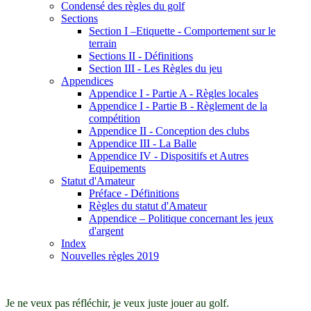
Condensé des règles du golf
Sections
Section I –Etiquette - Comportement sur le
terrain
Sections II - Définitions
Section III - Les Règles du jeu
Appendices
Appendice I - Partie A - Règles locales
Appendice I - Partie B - Règlement de la
compétition
Appendice II - Conception des clubs
Appendice III - La Balle
Appendice IV - Dispositifs et Autres
Equipements
Statut d'Amateur
Préface - Définitions
Règles du statut d'Amateur
Appendice – Politique concernant les jeux
d'argent
Index
Nouvelles règles 2019
Je ne veux pas réfléchir, je veux juste jouer au golf.