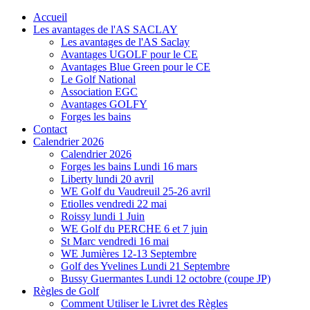
Accueil
Les avantages de l'AS SACLAY
Les avantages de l'AS Saclay
Avantages UGOLF pour le CE
Avantages Blue Green pour le CE
Le Golf National
Association EGC
Avantages GOLFY
Forges les bains
Contact
Calendrier 2026
Calendrier 2026
Forges les bains Lundi 16 mars
Liberty lundi 20 avril
WE Golf du Vaudreuil 25-26 avril
Etiolles vendredi 22 mai
Roissy lundi 1 Juin
WE Golf du PERCHE 6 et 7 juin
St Marc vendredi 16 mai
WE Jumières 12-13 Septembre
Golf des Yvelines Lundi 21 Septembre
Bussy Guermantes Lundi 12 octobre (coupe JP)
Règles de Golf
Comment Utiliser le Livret des Règles