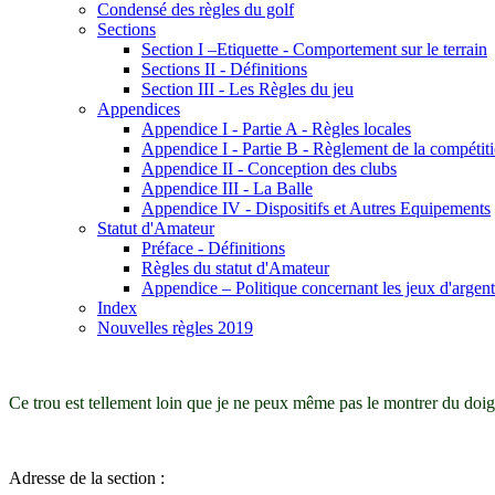
Condensé des règles du golf
Sections
Section I –Etiquette - Comportement sur le terrain
Sections II - Définitions
Section III - Les Règles du jeu
Appendices
Appendice I - Partie A - Règles locales
Appendice I - Partie B - Règlement de la compétit
Appendice II - Conception des clubs
Appendice III - La Balle
Appendice IV - Dispositifs et Autres Equipements
Statut d'Amateur
Préface - Définitions
Règles du statut d'Amateur
Appendice – Politique concernant les jeux d'argent
Index
Nouvelles règles 2019
Ce trou est tellement loin que je ne peux même pas le montrer du doig
Adresse de la section :