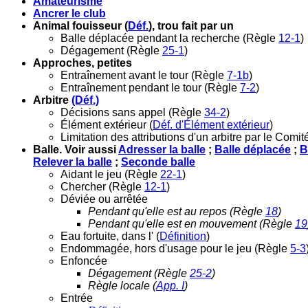
Amateurisme
Ancrer le club
Animal fouisseur (
Déf.
), trou fait par un
Balle déplacée pendant la recherche (Règle
12-1
)
Dégagement (Règle
25-1
)
Approches, petites
Entraînement avant le tour (Règle
7-1b
)
Entraînement pendant le tour (Règle
7-2
)
Arbitre
(Déf.)
Décisions sans appel (Règle
34-2
)
Élément extérieur (
Déf. d'Élément extérieur
)
Limitation des attributions d'un arbitre par le Comi
Balle. Voir aussi
Adresser la balle
;
Balle déplacée
;
B
Relever la balle
;
Seconde balle
Aidant le jeu (Règle
22-1
)
Chercher (Règle
12-1
)
Déviée ou arrêtée
Pendant qu'elle est au repos (Règle
18
)
Pendant qu'elle est en mouvement (Règle
19
Eau fortuite, dans l' (
Définition
)
Endommagée, hors d'usage pour le jeu (Règle
5-3
Enfoncée
Dégagement (Règle
25-2
)
Règle locale (
App.
I
)
Entrée