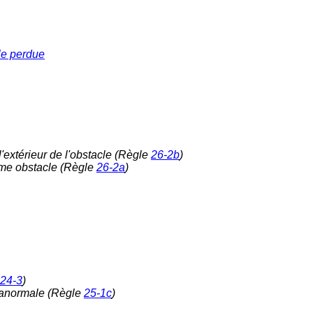
lle perdue
l'extérieur de l'obstacle (Règle
26-2b
)
même obstacle (Règle
26-2a
)
24-3
)
n anormale (Règle
25-1c
)