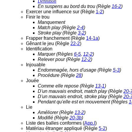
Définition
En suspens au bord du trou (Règle
16-2
)
Exercer une influence sur (Règle
1-2
)
Finir le trou
Manquement
Match play (Règle
2-4
)
Stroke play (Règle
3-2
)
Frapper franchement (Règle
14-1a
)
Gênant le jeu (Règle
22-2
)
Identification
Marquer (Règles
6-5
,
12-2
)
Relever pour (Règle
12-2
)
Injouable
Endommagée, hors d'usage (Règle
5-3
)
Procédure (Règle
28
)
Jouée
Comme elle repose (Règle
13-1
)
D'un mauvais endroit, match play (Règle
20-
D'un mauvais endroit, stroke play (Règle
20-
Pendant qu'elle est en mouvement (Règles
1
Lie
Améliorer (Règle
13-2
)
Modifié (Règle
20-3b
)
Liste des balles conformes (
App.I
)
Matériau étranger appliqué (Règle
5-2
)