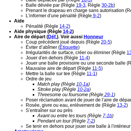
Balle déviée par (Règle
19-3
, Règle
30-2b
)
Prenant le drapeau en charge sans autorisation (
L'informer d'une pénalité (Règle
9-2
)
Aide
Pénalité (Règle
14-2
)
Aide physique (Règle
14-2
)
Aire de départ (
Déf.
). Voir aussi
Honneur
Coup précédent joué depuis (Règle
20-5
)
Éviter d’abîmer (
Étiquette
)
Irrégularités de surface, créer ou éliminer (Règle
1
Jouer d'en dehors (Règle
11-4
)
Jouer une balle provisoire ou une seconde balle 
Mauvaise aire de départ (Règle
11-5
)
Mettre la balle sur tee (Règle
11-1
)
Ordre de jeu
Match play (Règle
10-1a
)
Stroke play (Règle
10-2a
)
Threesome ou foursome (Règle
29-1
)
Poser réclamation avant de jouer de l'aire de dépa
Rosée, givre ou eau, enlèvement de (Règle
13-2
)
S'entraîner sur ou près
Avant ou entre les tours (Règle
7-1b
)
Pendant un tour (Règle
7-2
)
Se tenir en dehors pour jouer une balle à l'intérieu