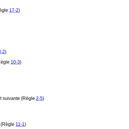
Règle
17-2
)
3-2
)
(Règle
10-3
)
rt suivante (Règle
2-5
)
r (Règle
11-1
)