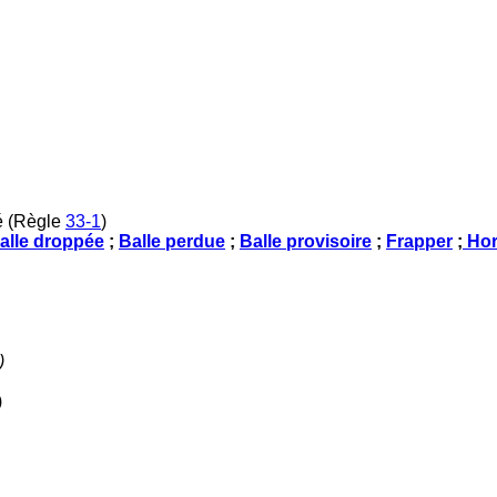
té (Règle
33-1
)
alle droppée
;
Balle perdue
;
Balle provisoire
;
Frapper
;
Hor
)
)