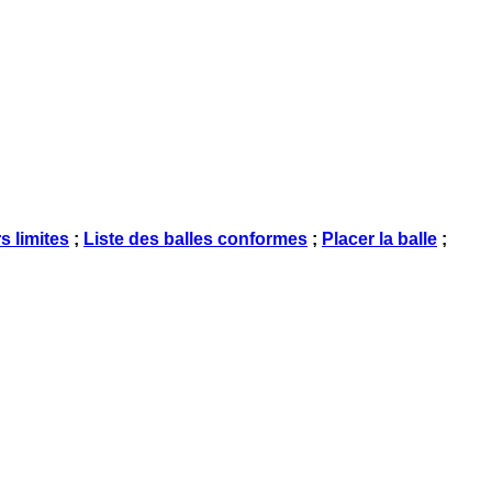
s limites
;
Liste des balles conformes
;
Placer la balle
;