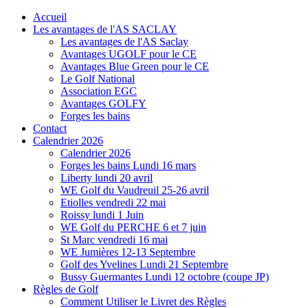
Accueil
Les avantages de l'AS SACLAY
Les avantages de l'AS Saclay
Avantages UGOLF pour le CE
Avantages Blue Green pour le CE
Le Golf National
Association EGC
Avantages GOLFY
Forges les bains
Contact
Calendrier 2026
Calendrier 2026
Forges les bains Lundi 16 mars
Liberty lundi 20 avril
WE Golf du Vaudreuil 25-26 avril
Etiolles vendredi 22 mai
Roissy lundi 1 Juin
WE Golf du PERCHE 6 et 7 juin
St Marc vendredi 16 mai
WE Jumières 12-13 Septembre
Golf des Yvelines Lundi 21 Septembre
Bussy Guermantes Lundi 12 octobre (coupe JP)
Règles de Golf
Comment Utiliser le Livret des Règles