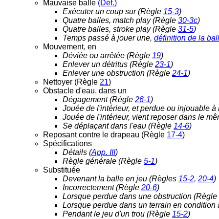
Mauvaise balle
(Déf.)
Exécuter un coup sur (Règle
15-3
)
Quatre balles, match play (Règle
30-3c
)
Quatre balles, stroke play (Règle
31-5
)
Temps passé à jouer une,
définition de la ba
Mouvement, en
Déviée ou arrêtée (Règle
19
)
Enlever un détritus (Règle
23-1
)
Enlever une obstruction (Règle
24-1
)
Nettoyer (Règle
21
)
Obstacle d'eau, dans un
Dégagement (Règle
26-1
)
Jouée de l'intérieur, et perdue ou injouable à
Jouée de l'intérieur, vient reposer dans le 
Se déplaçant dans l'eau (Règle
14-6
)
Reposant contre le drapeau (Règle
17-4
)
Spécifications
Détails (
App. III
)
Règle générale (Règle
5-1
)
Substituée
Devenant la balle en jeu (Règles
15-2
,
20-4
)
Incorrectement (Règle
20-6
)
Lorsque perdue dans une obstruction (Règle
Lorsque perdue dans un terrain en conditio
Pendant le jeu d'un trou (Règle
15-2
)