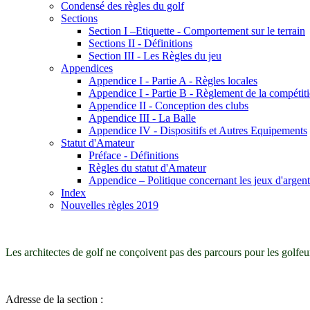
Condensé des règles du golf
Sections
Section I –Etiquette - Comportement sur le terrain
Sections II - Définitions
Section III - Les Règles du jeu
Appendices
Appendice I - Partie A - Règles locales
Appendice I - Partie B - Règlement de la compétit
Appendice II - Conception des clubs
Appendice III - La Balle
Appendice IV - Dispositifs et Autres Equipements
Statut d'Amateur
Préface - Définitions
Règles du statut d'Amateur
Appendice – Politique concernant les jeux d'argent
Index
Nouvelles règles 2019
Les architectes de golf ne conçoivent pas des parcours pour les golfeur
Adresse de la section :