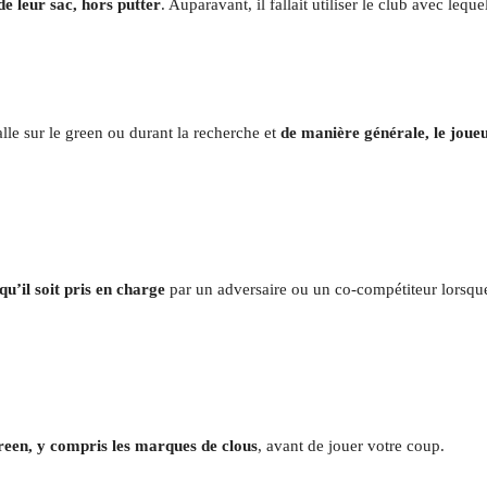
 de leur sac, hors putter
. Auparavant, il fallait utiliser le club avec le
lle sur le green ou durant la recherche et
de manière générale, le joue
u’il soit pris en charge
par un adversaire ou un
co
-compétiteur lorsque
reen, y compris les marques de clous
, avant de jouer votre coup.