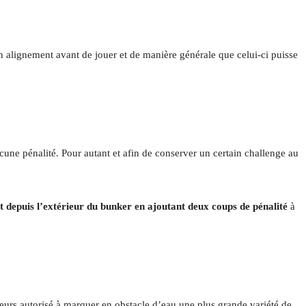
son alignement avant de jouer et de manière générale que celui-ci puisse
cune pénalité. Pour autant et afin de conserver un certain challenge au
t depuis l’extérieur du bunker en ajoutant deux coups de pénalité
à
lleurs autorisé à marquer en obstacle d’eau une plus grande variété de