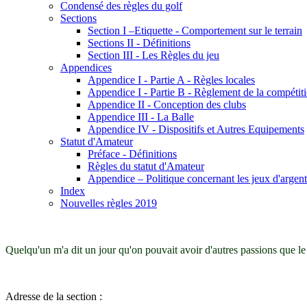
Condensé des règles du golf
Sections
Section I –Etiquette - Comportement sur le terrain
Sections II - Définitions
Section III - Les Règles du jeu
Appendices
Appendice I - Partie A - Règles locales
Appendice I - Partie B - Règlement de la compétit
Appendice II - Conception des clubs
Appendice III - La Balle
Appendice IV - Dispositifs et Autres Equipements
Statut d'Amateur
Préface - Définitions
Règles du statut d'Amateur
Appendice – Politique concernant les jeux d'argent
Index
Nouvelles règles 2019
Quelqu'un m'a dit un jour qu'on pouvait avoir d'autres passions que le
Adresse de la section :