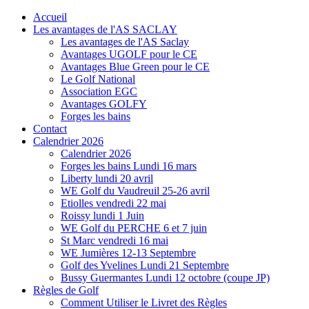
Accueil
Les avantages de l'AS SACLAY
Les avantages de l'AS Saclay
Avantages UGOLF pour le CE
Avantages Blue Green pour le CE
Le Golf National
Association EGC
Avantages GOLFY
Forges les bains
Contact
Calendrier 2026
Calendrier 2026
Forges les bains Lundi 16 mars
Liberty lundi 20 avril
WE Golf du Vaudreuil 25-26 avril
Etiolles vendredi 22 mai
Roissy lundi 1 Juin
WE Golf du PERCHE 6 et 7 juin
St Marc vendredi 16 mai
WE Jumières 12-13 Septembre
Golf des Yvelines Lundi 21 Septembre
Bussy Guermantes Lundi 12 octobre (coupe JP)
Règles de Golf
Comment Utiliser le Livret des Règles