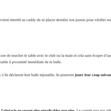
 devient interdit au caddy de se placer derrière son joueur pour vérifier 
ore de toucher le sable avec le club ou la main et cela sans écoper d’au
e sable à proximité immédiate de la balle.
’ils déclarent leur balle injouable, ils pourront
jouer leur coup suivan
 l’obstacle ne seront plus
pénalisables
non plus
. Le comité sera par ai